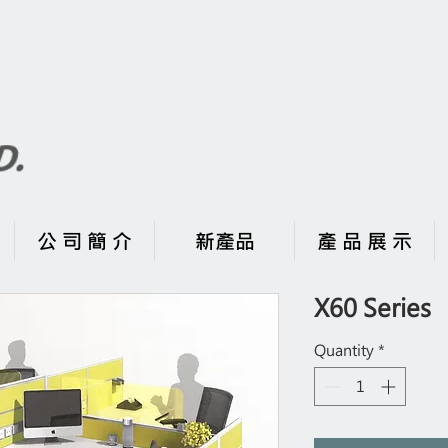
公 司 簡 介
新產品
產 品 展 示
X60 Series
Quantity
*