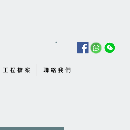
工 程 檔 案
聯 絡 我 們