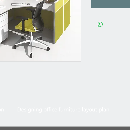
on
Designing office furniture layout plan