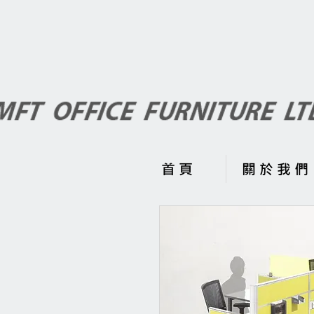
首 頁
關 於 我 們