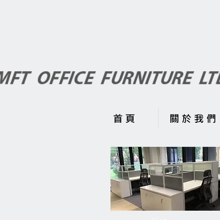
首 頁
關 於 我 們