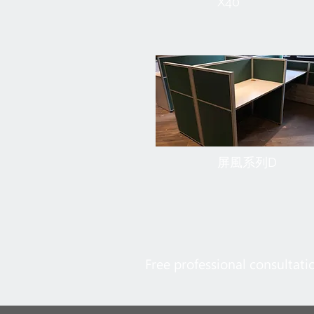
X40
屏風系列D
Free professional consultati