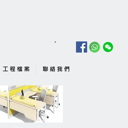
工 程 檔 案
聯 絡 我 們