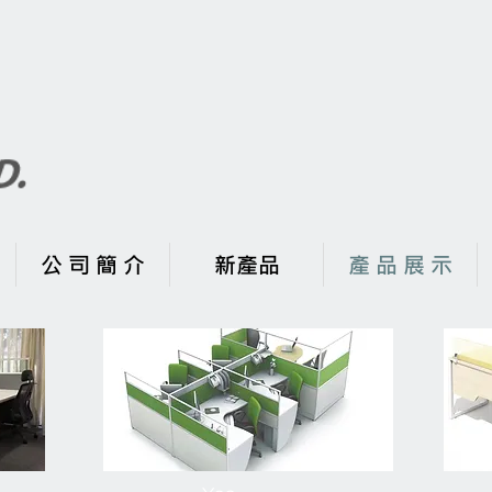
公 司 簡 介
新產品
產 品 展 示