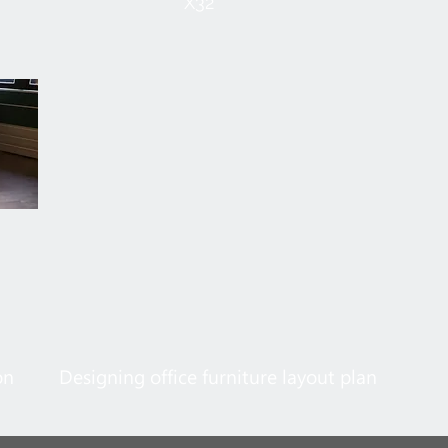
X32
on
Designing office furniture layout plan