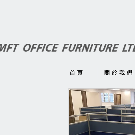
首 頁
關 於 我 們