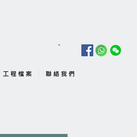
工 程 檔 案
聯 絡 我 們