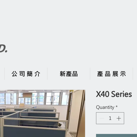
公 司 簡 介
新產品
產 品 展 示
X40 Series
Quantity
*