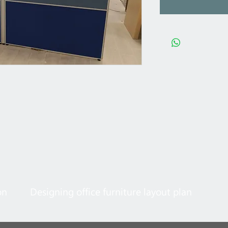
on
Designing office furniture layout plan