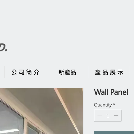
公 司 簡 介
新產品
產 品 展 示
Wall Panel
Quantity
*