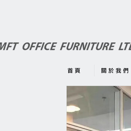
首 頁
關 於 我 們