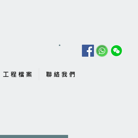
工 程 檔 案
聯 絡 我 們