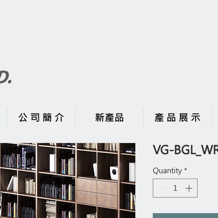
公 司 簡 介
新產品
產 品 展 示
VG-BGL_WR
Quantity
*