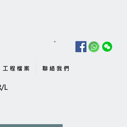
工 程 檔 案
聯 絡 我 們
/L