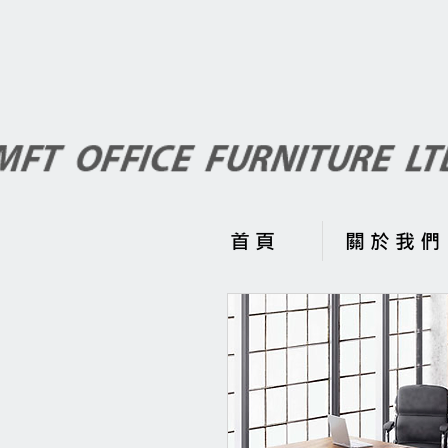
首 頁
關 於 我 們