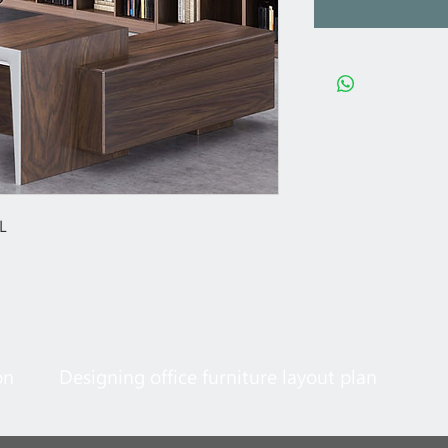
L
on
Designing office furniture layout plan