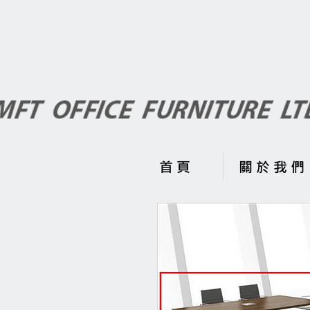
首 頁
關 於 我 們