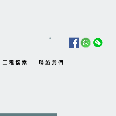
工 程 檔 案
聯 絡 我 們