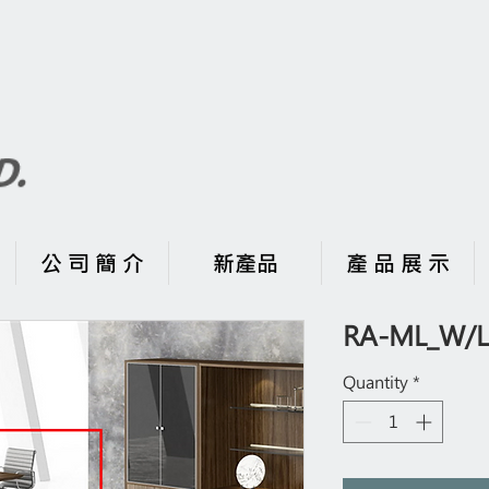
公 司 簡 介
新產品
產 品 展 示
RA-ML_W/L
Quantity
*