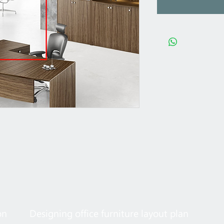
on
Designing office furniture layout plan