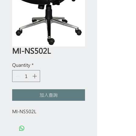
MI-NS502L
Quantity
*
加入查詢
MI-NS502L