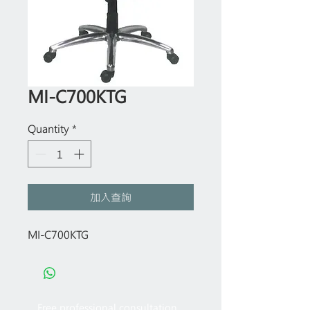
MI-C700KTG
Quantity
*
加入查詢
MI-C700KTG
Free professional consultation