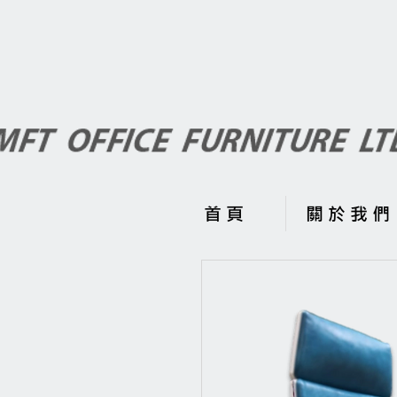
首 頁
關 於 我 們