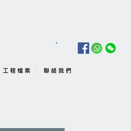
工 程 檔 案
聯 絡 我 們