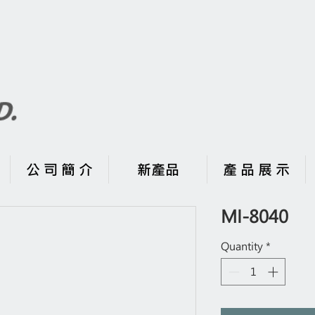
公 司 簡 介
新產品
產 品 展 示
MI-8040
Quantity
*