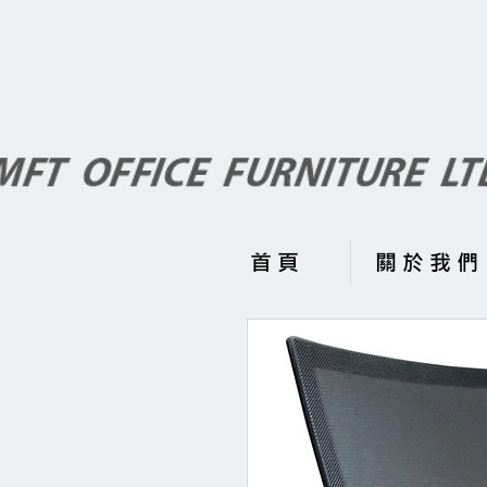
首 頁
關 於 我 們