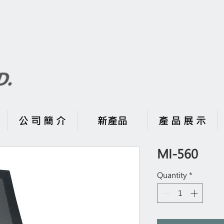
公 司 簡 介
新產品
產 品 展 示
MI-560
Quantity
*