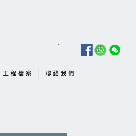
工 程 檔 案
聯 絡 我 們