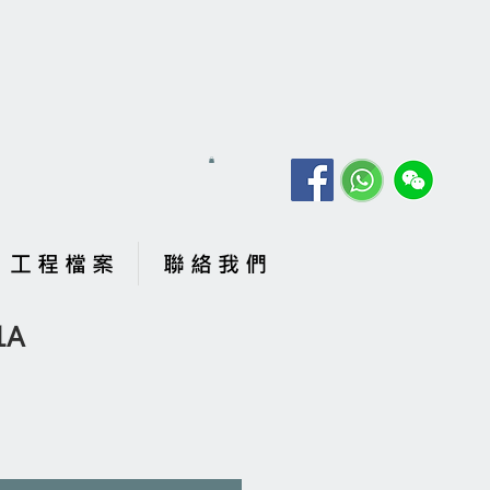
工 程 檔 案
聯 絡 我 們
1A