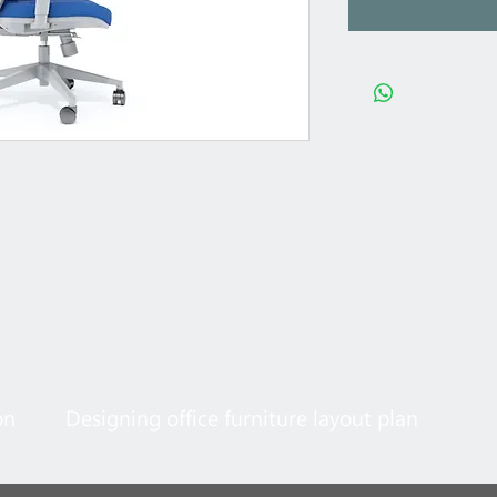
on
Designing office furniture layout plan