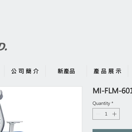
公 司 簡 介
新產品
產 品 展 示
MI-FLM-60
Quantity
*