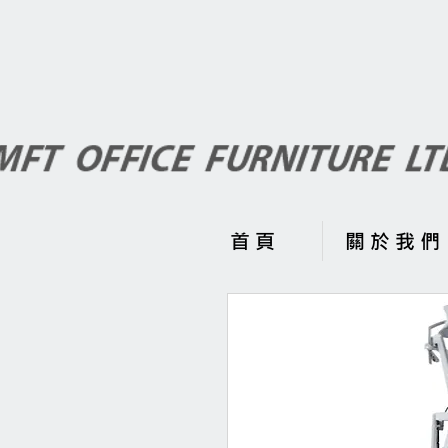
首 頁
關 於 我 們